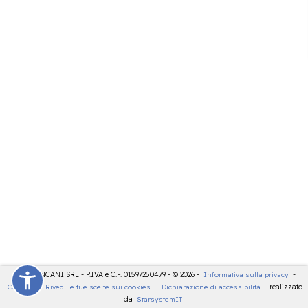
LDT - PANCANI SRL - P.IVA e C.F. 01597250479 - © 2026 -
Informativa sulla privacy
-
Cookies
-
Rivedi le tue scelte sui cookies
-
Dichiarazione di accessibilità
- realizzato
da
StarsystemIT