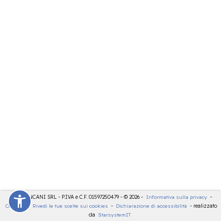
LDT - PANCANI SRL - P.IVA e C.F. 01597250479 - © 2026 -
Informativa sulla privacy
-
Cookies
-
Rivedi le tue scelte sui cookies
-
Dichiarazione di accessibilità
- realizzato
da
StarsystemIT