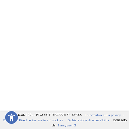
LDT - PANCANI SRL - P.IVA e C.F. 01597250479 - © 2026 -
Informativa sulla privacy
-
Cookies
-
Rivedi le tue scelte sui cookies
-
Dichiarazione di accessibilità
- realizzato
da
StarsystemIT