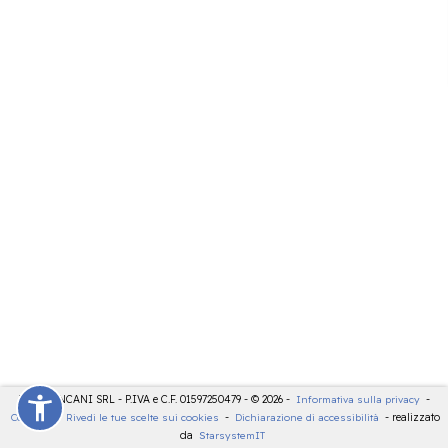
LDT - PANCANI SRL - P.IVA e C.F. 01597250479 - © 2026 -
Informativa sulla privacy
-
Cookies
-
Rivedi le tue scelte sui cookies
-
Dichiarazione di accessibilità
- realizzato
da
StarsystemIT