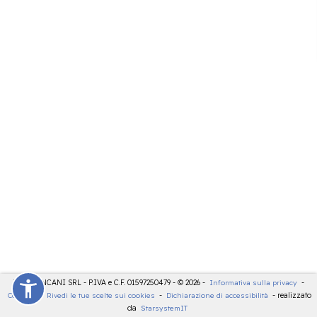
LDT - PANCANI SRL - P.IVA e C.F. 01597250479 - © 2026 -
Informativa sulla privacy
-
Cookies
-
Rivedi le tue scelte sui cookies
-
Dichiarazione di accessibilità
- realizzato
da
StarsystemIT