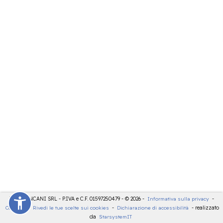
LDT - PANCANI SRL - P.IVA e C.F. 01597250479 - © 2026 -
Informativa sulla privacy
-
Cookies
-
Rivedi le tue scelte sui cookies
-
Dichiarazione di accessibilità
- realizzato
da
StarsystemIT