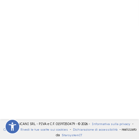
LDT - PANCANI SRL - P.IVA e C.F. 01597250479 - © 2026 -
Informativa sulla privacy
-
Cookies
-
Rivedi le tue scelte sui cookies
-
Dichiarazione di accessibilità
- realizzato
da
StarsystemIT