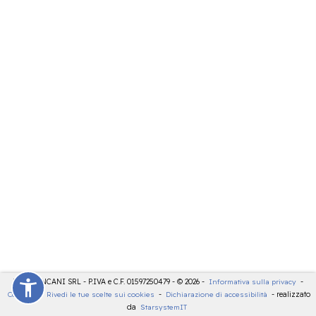
LDT - PANCANI SRL - P.IVA e C.F. 01597250479 - © 2026 -
Informativa sulla privacy
-
Cookies
-
Rivedi le tue scelte sui cookies
-
Dichiarazione di accessibilità
- realizzato
da
StarsystemIT