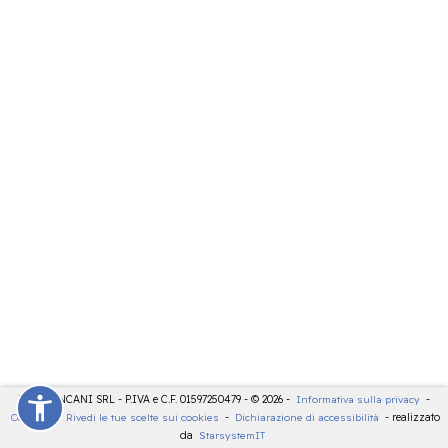
LDT - PANCANI SRL - P.IVA e C.F. 01597250479 - © 2026 -
Informativa sulla privacy
-
Cookies
-
Rivedi le tue scelte sui cookies
-
Dichiarazione di accessibilità
- realizzato
da
StarsystemIT