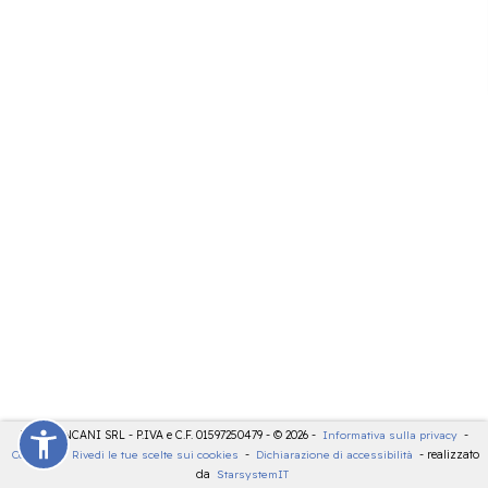
LDT - PANCANI SRL - P.IVA e C.F. 01597250479 - © 2026 -
Informativa sulla privacy
-
Cookies
-
Rivedi le tue scelte sui cookies
-
Dichiarazione di accessibilità
- realizzato
da
StarsystemIT