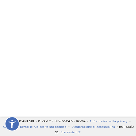
LDT - PANCANI SRL - P.IVA e C.F. 01597250479 - © 2026 -
Informativa sulla privacy
-
Cookies
-
Rivedi le tue scelte sui cookies
-
Dichiarazione di accessibilità
- realizzato
da
StarsystemIT