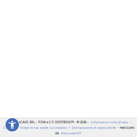
LDT - PANCANI SRL - P.IVA e C.F. 01597250479 - © 2026 -
Informativa sulla privacy
-
Cookies
-
Rivedi le tue scelte sui cookies
-
Dichiarazione di accessibilità
- realizzato
da
StarsystemIT