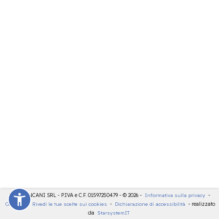
LDT - PANCANI SRL - P.IVA e C.F. 01597250479 - © 2026 -
Informativa sulla privacy
-
Cookies
-
Rivedi le tue scelte sui cookies
-
Dichiarazione di accessibilità
- realizzato
da
StarsystemIT