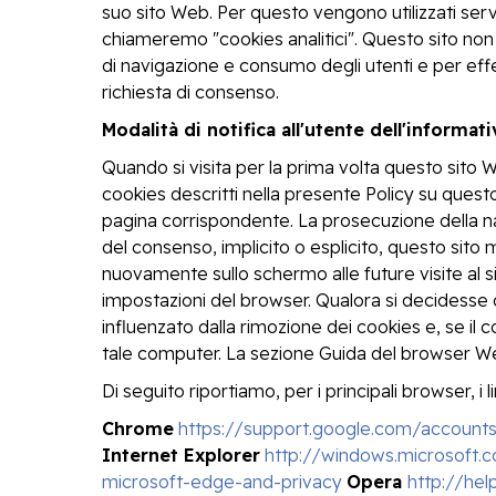
suo sito Web. Per questo vengono utilizzati servi
chiameremo "cookies analitici". Questo sito non u
di navigazione e consumo degli utenti e per effet
richiesta di consenso.
Modalità di notifica all'utente dell'informat
Quando si visita per la prima volta questo sito 
cookies descritti nella presente Policy su questo
pagina corrispondente. La prosecuzione della na
del consenso, implicito o esplicito, questo sito 
nuovamente sullo schermo alle future visite al si
impostazioni del browser. Qualora si decidesse 
influenzato dalla rimozione dei cookies e, se il c
tale computer. La sezione Guida del browser We
Di seguito riportiamo, per i principali browser, i li
Chrome
https://support.google.com/accounts
Internet Explorer
http://windows.microsoft.
microsoft-edge-and-privacy
Opera
http://he