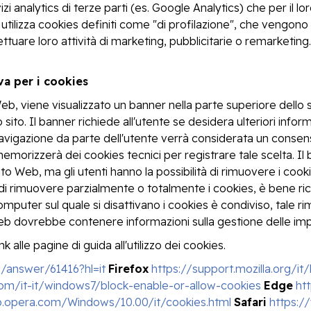
zi analytics di terze parti (es. Google Analytics) che per il l
tilizza cookies definiti come "di profilazione", che vengono n
tuare loro attività di marketing, pubblicitarie o remarketing.
iva per i cookies
Web, viene visualizzato un banner nella parte superiore dello 
 sito. Il banner richiede all'utente se desidera ulteriori inf
vigazione da parte dell'utente verrà considerata un consenso
memorizzerà dei cookies tecnici per registrare tale scelta. Il 
to Web, ma gli utenti hanno la possibilità di rimuovere i coo
di rimuovere parzialmente o totalmente i cookies, è bene ric
omputer sul quale si disattivano i cookies è condiviso, tale rim
b dovrebbe contenere informazioni sulla gestione delle impo
nk alle pagine di guida all'utilizzo dei cookies.
/answer/61416?hl=it
Firefox
https://support.mozilla.org/
com/it-it/windows7/block-enable-or-allow-cookies
Edge
ht
lp.opera.com/Windows/10.00/it/cookies.html
Safari
https:/