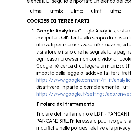
elencati. Di seguito è riportato un elenco dei co
_utma; __utmb; __utmc; __utmt; __utmz;
COOKIES DI TERZE PARTI
Google Analytics
Google Analytics, siste
computer dell'utente allo scopo di consentir
utilizzati per memorizzare informazioni, ad es
visitatore e il sito che ha segnalato la pagi
ogni caso i browser non condividono i cookie
Google né cerca di collegare un indirizzo IP
imposto dalla legge o laddove tali terzi tra
https://www.google.com/intl/it_it/analytic
disattivare, in parte o completamente, l'uti
https://www.google.it/settings/ads/onwe
Titolare del trattamento
Titolare del trattamento è LDT - PANCANI SR
PANCANI SRL, l'interessato può rivolgersi al
modifiche nelle policies relative alla priv