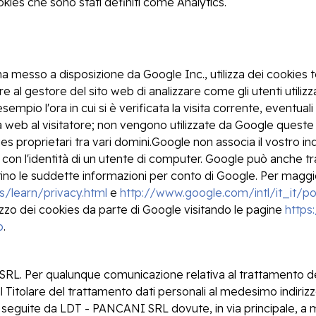
okies che sono stati definiti come Analytics.
ma messo a disposizione da Google Inc., utilizza dei cookies
e al gestore del sito web di analizzare come gli utenti utiliz
empio l'ora in cui si è verificata la visita corrente, eventuali
na web al visitatore; non vengono utilizzate da Google queste 
s proprietari tra vari domini.Google non associa il vostro i
 con l'identità di un utente di computer. Google può anche tra
ttino le suddette informazioni per conto di Google. Per maggi
s/learn/privacy.html
e
http://www.google.com/intl/it_it/po
lizzo dei cookies da parte di Google visitando le pagine
https
b
.
L. Per qualunque comunicazione relativa al trattamento dei 
 Titolare del trattamento dati personali al medesimo indirizzo
acy seguite da LDT - PANCANI SRL dovute, in via principale, a