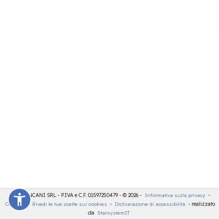
LDT - PANCANI SRL - P.IVA e C.F. 01597250479 - © 2026 -
Informativa sulla privacy
-
Cookies
-
Rivedi le tue scelte sui cookies
-
Dichiarazione di accessibilità
- realizzato
da
StarsystemIT