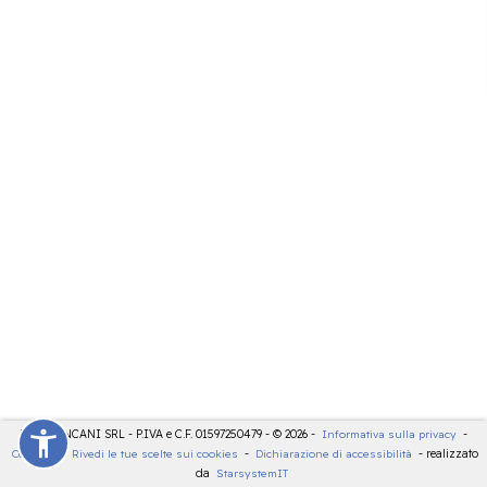
LDT - PANCANI SRL - P.IVA e C.F. 01597250479 - © 2026 -
Informativa sulla privacy
-
Cookies
-
Rivedi le tue scelte sui cookies
-
Dichiarazione di accessibilità
- realizzato
da
StarsystemIT