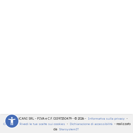
LDT - PANCANI SRL - P.IVA e C.F. 01597250479 - © 2026 -
Informativa sulla privacy
-
Cookies
-
Rivedi le tue scelte sui cookies
-
Dichiarazione di accessibilità
- realizzato
da
StarsystemIT