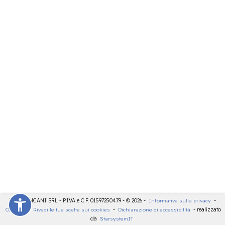
LDT - PANCANI SRL - P.IVA e C.F. 01597250479 - © 2026 -
Informativa sulla privacy
-
Cookies
-
Rivedi le tue scelte sui cookies
-
Dichiarazione di accessibilità
- realizzato
da
StarsystemIT