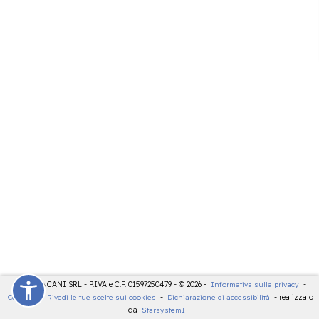
LDT - PANCANI SRL - P.IVA e C.F. 01597250479 - © 2026 -
Informativa sulla privacy
-
Cookies
-
Rivedi le tue scelte sui cookies
-
Dichiarazione di accessibilità
- realizzato
da
StarsystemIT