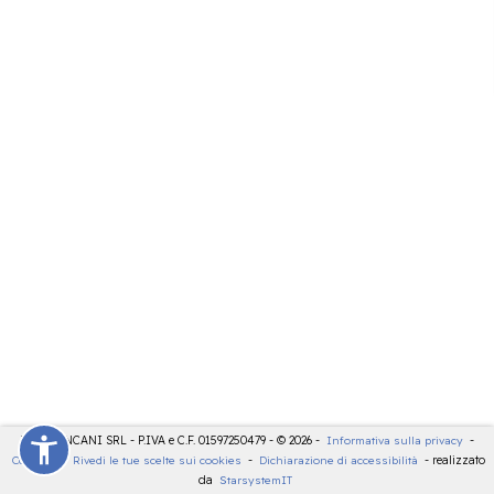
LDT - PANCANI SRL - P.IVA e C.F. 01597250479 - © 2026 -
Informativa sulla privacy
-
Cookies
-
Rivedi le tue scelte sui cookies
-
Dichiarazione di accessibilità
- realizzato
da
StarsystemIT