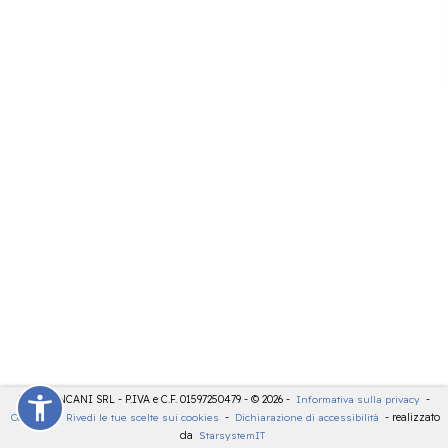
LDT - PANCANI SRL - P.IVA e C.F. 01597250479 - © 2026 -
Informativa sulla privacy
-
Cookies
-
Rivedi le tue scelte sui cookies
-
Dichiarazione di accessibilità
- realizzato
da
StarsystemIT