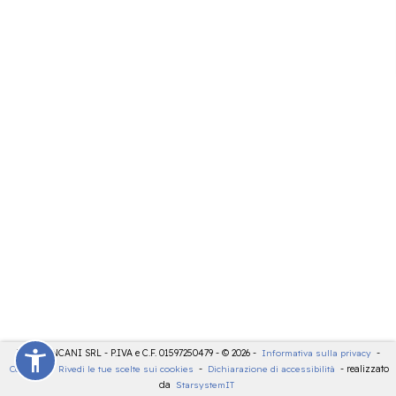
LDT - PANCANI SRL - P.IVA e C.F. 01597250479 - © 2026 -
Informativa sulla privacy
-
Cookies
-
Rivedi le tue scelte sui cookies
-
Dichiarazione di accessibilità
- realizzato
da
StarsystemIT